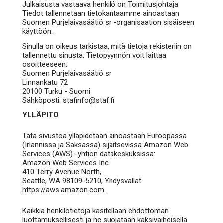
Julkaisusta vastaava henkilö on ​Toimitusjohtaja
Tiedot tallennetaan tietokantaamme ainoastaan
Suomen Purjelaivasäätiö sr -organisaation sisäiseen
käyttöön.
Sinulla on oikeus tarkistaa, mitä tietoja rekisteriin on
tallennettu sinusta. Tietopyynnön voit laittaa
osoitteeseen:
Suomen Purjelaivasäätiö sr
Linnankatu 72
20100 Turku - Suomi
Sähköposti: stafinfo@staf.fi
YLLÄPITO
Tätä sivustoa ylläpidetään ainoastaan Euroopassa
(Irlannissa ja Saksassa) sijaitsevissa Amazon Web
Services (AWS) -yhtiön datakeskuksissa:
Amazon Web Services Inc.
410 Terry Avenue North,
Seattle, WA 98109-5210, Yhdysvallat
https://aws.amazon.com
Kaikkia henkilötietoja käsitellään ehdottoman
luottamuksellisesti ja ne suojataan kaksivaiheisella